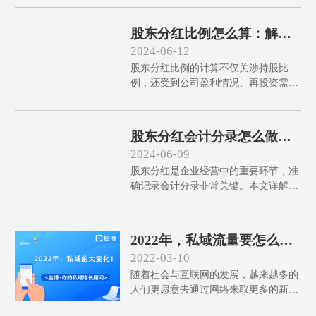
称票交所）“票付通”产品的票据线上支
付业务中拔得头筹，将全国首单交易、
首日最大单笔交易额两项桂冠收入囊
股东分红比例怎么算：解析
中。
误区与计算方法
2024-06-12
股东分红比例的计算不仅关涉持股比
例，还受到公司盈利情况、再投资需求
等多因素影响。本文揭示了常见误解，
比如仅凭持股比例决定分红和利润全额
分红，并提供了纠正方法。我们还详细
股东分红会计分录怎么做：
介绍了如何科学计算分红比例，确保股
具体步骤指南
2024-06-09
东和公司利益最大化，让企业实现可持
股东分红是企业经营中的重要环节，准
续发展。了解这些，能为你的企业决策
确记录会计分录非常关键。本文详解股
提供重要参考。
东分红会计分录做法，配合实例说明，
涵盖宣告分红和支付分红的具体步骤，
解析常见误解，并阐述税务处理机制。
2022年，私域流量要怎么
帮助企业用户清晰理解、正确操作，为
做？关注私域的这几大变
2022-03-10
吸引投资者奠定基础。
化！
随着社会与互联网的发展，越来越多的
人们更愿意去通过网络来取更多的新闻
资讯，也有更多的人选择在网上购物，