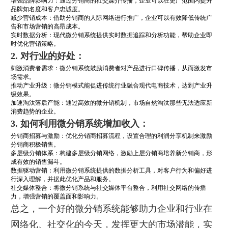
增强品牌影响力：通过分销商的社交媒介传播，企业可以在更广范围内提升
品牌知名度和客户忠诚度。
减少营销成本：借助分销商的人际网络进行推广，企业可以有效降低传统广
告和市场营销的高昂成本。
实时数据分析：现代微分销系统提供实时数据追踪和分析功能，帮助企业即
时优化营销策略。
2. 对行业的好处：
刺激消费者需求：微分销系统鼓励消费者对产品进行口碑传播，从而激发市
场需求。
推动产业升级：微分销模式能促进传统行业融合现代电商技术，达到产业升
级效果。
加速淘汰落后产能：通过高效的微分销机制，市场自然淘汰那些无法适应新
消费趋势的企业。
3. 如何利用微分销系统增加收入：
分销商招募与激励：优化分销商招募流程，设置合理的利润分享机制来激励
分销商积极销售。
多层级分销体系：构建多层级分销网络，激励上层分销商培养新分销商，形
成有效的销售漏斗。
数据驱动营销：利用微分销系统提供的数据分析工具，对客户行为和偏好进
行深入理解，并据此优化产品和服务。
社交媒体整合：将微分销系统与社交媒体平台整合，利用社交网络的传播
力，增强营销的覆盖面和影响力。
总之，一个好的微分销系统能够助力企业和行业在
网络化、社交化的今天，发挥更大的市场潜能，实