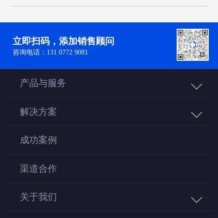
随之兴起的电商打开了全新的社交新零
售，将用户沉淀为粉丝，那么如何构建
私域流量呢？什么是私域流量呢？简单
来说，是可以重复利用的免费流量，说
立即扫码，添加销售顾问
通俗点就是“人”，私域流量不是把一个
咨询电话：131 0772 9081
产品卖给10个人，而是把10个产品销售
给1个人。私域流量的本质就是属于你
自己的流量，指的是从公域流量引流到
产品与服务
自己私域流量之中，私域流量是不用付
费的、无限时间使用、任意频次可以直
接接触的流量。
解决方案
成功案例
渠道合作
关于我们