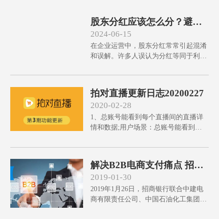
股东分红应该怎么分？避免
误解的五大要点
2024-06-15
在企业运营中，股东分红常常引起混淆
和误解。许多人误认为分红等同于利润
分享。然而，分红不仅关系到公司战略
规划和现金流管理，还包含股东协议和
公司章程的条文。本文将深入探讨股东
拍对直播更新日志20200227
分红的五大常见误解，并提供纠正这些
2020-02-28
误解的实用建议，从而帮助企业更合理
1、总账号能看到每个直播间的直播详
地处理分红问题，确保股东关系和谐，
情和数据;用户场景：总账号能看到每
促进公司长期健康发展。了解这些关键
个直播间的账号信息、直播时长、热
点，将使您的企业在商业模式落地和项
度、点赞数、直播商品以及发放的优惠
目开发过程中更加顺利地推动成长。
券数量
解决B2B电商支付痛点 招行
落地全国首笔“票付通”业务
2019-01-30
2019年1月26日，招商银行联合中建电
商有限责任公司、中国石油化工集团有
限公司，在基于上海票据交易中心（下