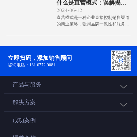
什么是直营模式：误解揭秘
据分析亦不可少，且中小城市和中老年
与成功实践
2024-06-12
市场潜力巨大。详细解答这些误区，助
直营模式是一种企业直接控制销售渠道
力企业成功落地O2O模式。
的商业策略，强调品牌一致性和服务标
准化。尽管很多人误以为它适用所有行
业且成本低，但实际运营需要高度的资
源和管理投入。本文将揭示常见误解，
探讨成功实施的策略，助力企业实现商
业目标。
立即扫码，添加销售顾问
咨询电话：131 0772 9081
产品与服务
解决方案
成功案例