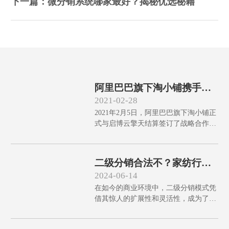
下一篇：微分销系统哪家最好？揭秘优选秘籍
阿里巴巴旗下淘小铺携手启
博云擎天智能结算进军社群
2021-02-28
团购
2021年2月5日，阿里巴巴旗下淘小铺正
式与启博云擎天结算签订了战略合作协
议，致力共同打造社群电商发展新模
式，签约仪式在位于杭州的阿里巴巴总
部举行。启博云创始人兼CEO胡建军与
二级分销合法不？家纺行业
阿里巴巴淘小铺负责人柏宇各携其核心
二级分销模式深度解析
2024-06-14
团队成员共同出席见证了此次签约仪
在如今的商业环境中，二级分销模式凭
式。
借其惊人的扩展性和灵活性，成为了家
居家纺行业中的热门策略。然而，这种
模式的合法性问题需要企业在实施前深