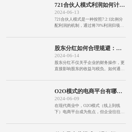
入了解，以确保运营合规。本文将深入
721合伙人模式利润如何计
解读二级分销在家居家纺行业的合法
算：误解纠正与实操
2024-06-13
性，并提供操作指南和实用建议，带您
721合伙人模式是一种按照7:2:1比例分
全面掌握这一高效销售策略。
配利润的机制，通过将70%利润归项目
核心团队，20%给合伙人，10%用于基
础运营再投资，激发团队和合伙人积极
性。然而，常见误解如固定利润、核心
股东分红如何合理规避：五
团队不承担风险等影响实施效果。本文
大策略解析
2024-06-14
将剖析这些误解并提供纠正方法，帮助
股东分红不仅关乎企业的财务操作，更
企业更高效运用721合伙人模式，实现
直接影响股东的收益与税负。如何通过
利益最大化。
财务规划、税务优化、个人所得税规
划、股东贷款和资本重组，以及内部控
制与分红协调机制，实现分红过程中的
O2O模式的电商平台有哪
合理规避？阅读本文，获取五大策略，
些：误解与对策
2024-06-09
全面提升企业与股东实际收益。
在现代商业中，O2O模式（线上到线
下）电商平台成为焦点，但企业往往存
在误解。许多人以为只需线上平台即
可，无需时间和耐心，甚至认为仅大城
市和年轻群体适用。实则线下体验、数