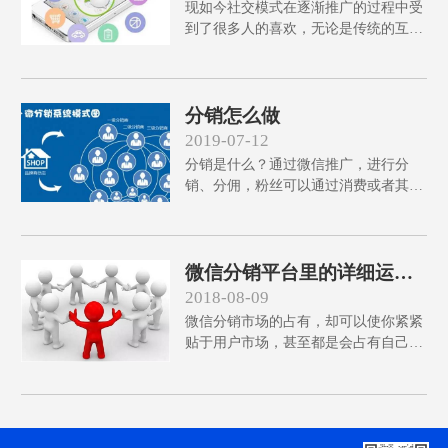
现如今社交模式在逐渐推广的过程中受
到了很多人的喜欢，无论是传统的互联
网电商平台还是新型的营销模式都能有
效的结合了社交电商，并且进一步的进
行客源拓展。
分销怎么做
2019-07-12
分销是什么？通过微信推广，进行分
销、分佣，粉丝可以通过消费或者其他
一些符合分销商的资质，即可成为分销
商，分销是鼓励粉丝有偿转介绍，发展
下级分销商演绎圈子裂变理论
微信分销平台里的详细运营
办法有哪些
2018-08-09
微信分销市场的占有，却可以使你紧紧
贴于用户市场，甚至都是会占有自己的
一席之地的，也有自己的互联网市场
的，可微信分销平台在运营时又会有哪
些运营办法呢?