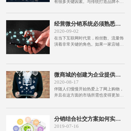
有很多关键因素。与传统打造品牌不
同，时下商家打造品牌都要选择一些营
销工具助力，S2B2C社交商城系统就是
其中之一。作为大品牌商，要保住自己
经营微分销系统必须熟悉什
的品牌形象，就要严格的管理直营渠道
么技巧，才会吸引更多的用
2020-09-02
和经销商等，这样才能提升客户的信任
户进来?
在当下互联网时代里，粉丝数、流量饰
度。
演着非常关键的角色。如果一家店铺缺
少了流量，缺少了粉丝，微分销系统究
竟从哪里运营起呢?如下启博微分销小
编为大家带来的是经营微分销系统必须
熟悉什么技巧，才会吸引更多的用户进
微商城的创建为企业提供的
来?
价值！
2020-08-17
伴随人们慢慢开始热爱上了网上购物，
并且在这方面的市场所需也变得更加强
烈，导致市面中浮现了多数微商城，不
过多数企业商家都是跟着风起哄，完全
无对电商行业有自己的认识，致使最终
分销结合社交方案如何实现
商城创建后也没有带来很大效果。
拓展?
2019-07-16