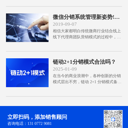
分销商城系统就是其中之一。但是在开
启经营多商户入驻分销商城系统需要设
计哪些功能?
微信分销系统管理新姿势!代
理商群体的福音!
2019-09-07
相信大家都明白传统微商行业结合线上
线下代理商团队营销模式的过程中，对
于代理商的管理难度有多大。但是结合
如今的新型管理渠道和分销渠道，我们
会发现很多卖家们在从容的管理着自家
分销渠道的同时，还不断开拓着新型的
链动2+1分销模式合法吗？
商务，是什么样的优秀工具满足这些卖
2025-01-09
家们的工作需要的呢?
在当今的商业浪潮中，各种创新的分销
模式层出不穷，链动 2+1 分销模式备受
关注，链动2+1模式是合法合规的。
立即扫码，添加销售顾问
咨询电话：131 0772 9081