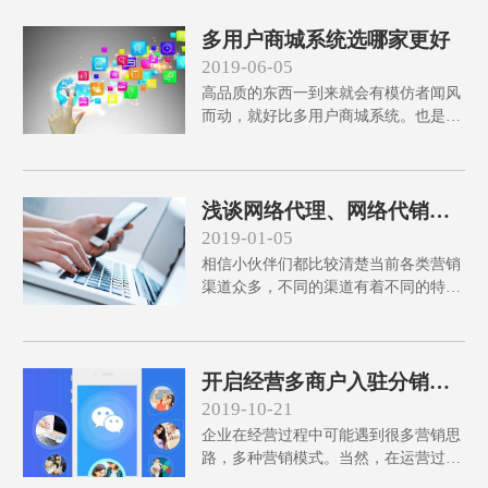
费
多用户商城系统选哪家更好
2019-06-05
高品质的东西一到来就会有模仿者闻风
而动，就好比多用户商城系统。也是因
为叫好声的响应更大了，导致市面上产
生了不同样的多用户商城系统。可同类
商品多了，购买者的选择也就更心累。
浅谈网络代理、网络代销和
批发的区别
2019-01-05
相信小伙伴们都比较清楚当前各类营销
渠道众多，不同的渠道有着不同的特
点，其相应的优势也有很大不同。
开启经营多商户入驻分销商
城系统需要设计哪些功能?
2019-10-21
企业在经营过程中可能遇到很多营销思
路，多种营销模式。当然，在运营过程
中也会接触到很多的工具，多商户入驻