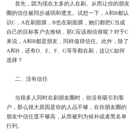
首先，因为现在太多的人在刷。从而让你的朋友
圈的信任被同步减弱和透支。试想一下，
A
和
B
都认
识
C
，
A
在刷面膜，
B
也在刷面膜，她们都把
C
当成
自己的目标客户去推销，那
C
应该相信谁呢？对于
C
来说，
A
和
B
都是朋友，同样值得信任。此外，除了
A
和
B
，还有
D
、
E
、
F
、
G
等等都在刷，这让
C
如何
选择？
二、没有信任
当很多人同时在刷朋友圈时，你没有吸引到客
户，那么很大原因是你的人品不够，在你朋友圈的
朋友中信任度不够高，从而被列为候补或者黑名单
行列。