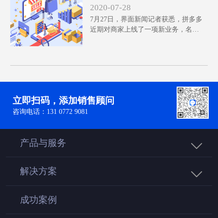
阿里微商供应市场？
2020-07-28
售渠道效率，实现精准营销。立即了解
7月27日，界面新闻记者获悉，拼多多
如何利用小程序商城有效提高企业收入
近期对商家上线了一项新业务，名
的秘籍。
为“多多批发”，目前场景还未搭建完
成，但已对商家开放申请。
立即扫码，添加销售顾问
咨询电话：131 0772 9081
产品与服务
解决方案
成功案例