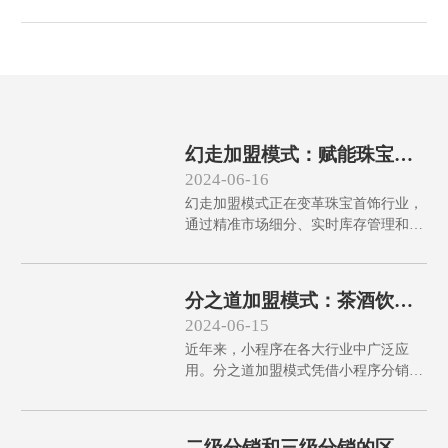
幻走加盟模式：赋能珠宝行
业加速增长
2024-06-16
幻走加盟模式正在变革珠宝首饰行业，
通过精准市场细分、实时库存管理和灵
活的营销策略，显著提升企业竞争力，
助力珠宝品牌快速增长。不仅优化供应
链，还增强品牌推广，提升客户满意
分之道加盟模式：茶酒饮料
度，成就诸多增长典范。探讨其中奥
行业的数字化变革
2024-06-15
秘，揭示成功之道。
近年来，小程序在各大行业中广泛应
用。分之道加盟模式凭借小程序分销商
城系统，为茶酒饮料行业带来销售流程
优化和品牌知名度提升等显著优势。三
级分销体系和精准数据分析不仅降低营
二级分销和三级分销的区别