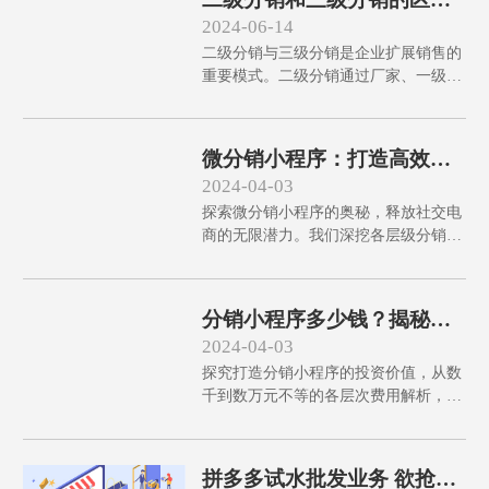
销成本，还大大增强了消费者体验。一
及应用指南
2024-06-14
探究竟，了解这个数字化模式如何变革
二级分销与三级分销是企业扩展销售的
茶酒饮料行业。
重要模式。二级分销通过厂家、一级分
销商、二级分销商的简单链条实现产品
销售，适合生命周期短、市场稳定的商
品；三级分销增加三级分销商，适用于
微分销小程序：打造高效销
大规模市场扩展和生命周期长的商品。
售网络
2024-04-03
企业需根据市场需求和产品特点选定分
探索微分销小程序的奥秘，释放社交电
销模式，并通过有效管理、培训和支持
商的无限潜力。我们深挖各层级分销模
体系保障高效运作。了解更多如何选择
式，优选平台，策略性产品定价，打造
适合的分销模式和实现高效管理的技
动力十足的分销团队，激活销售推广，
巧，帮助企业在市场中取得竞争优势。
精准数据分析优化。读懂这些，您即可
分销小程序多少钱？揭秘费
领航数字营销新纪元。
用与价值
2024-04-03
探究打造分销小程序的投资价值，从数
千到数万元不等的各层次费用解析，到
影响成本的关键因素详解，本文带你一
一剖析定制化开发的复杂性和优化策
略。无论是初创小企业还是大型集团，
拼多多试水批发业务 欲抢食
都能找到适宜的解决方案，助力提升销