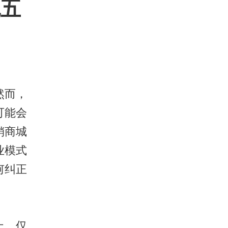
免五
然而，
可能会
销商城
业模式
何纠正
上，仅