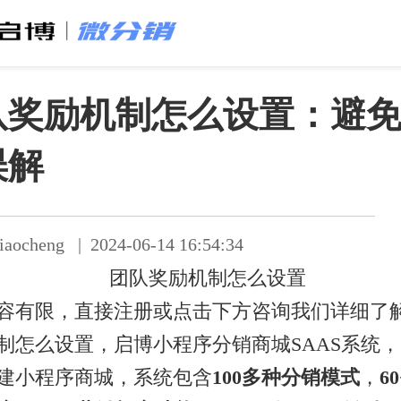
队奖励机制怎么设置：避
误解
cheng | 2024-06-14 16:54:34
容有限，直接注册或点击下方咨询我们详细了
制怎么设置，启博小程序分销商城SAAS系统，
建小程序商城，系统包含
100多种分销模式
，
6