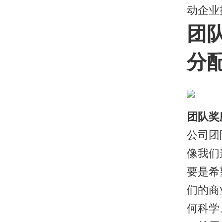
动企业
团
分
团队奖
公司团
像我们
要是希
们的商
何科学