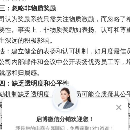
误解三：忽略非物质奖励
司认为奖励系统只需关注物质激励，而忽略了
要性。事实上，非物质奖励如表扬、认可和尊
生深远的积极影响。
法：建立健全的表扬和认可机制，如月度最佳
公司内部邮件和会议中公开表扬优秀员工等，
就感和归属感。
误解四：缺乏透明度和公平性
励机制缺乏透明度，团队成员可能会质疑其公
致不信任和士气低落，严重影响团队的协作和
法：确保奖励机制的透明度，明确奖励标准和
启博微信分销欢迎您！
定期向团队成员反馈其绩效和奖励结果。这样
我是您的电商专属顾问，免费获取1对1咨询！