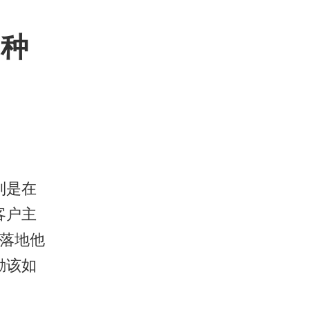
四种
别是在
客户主
功落地他
励该如