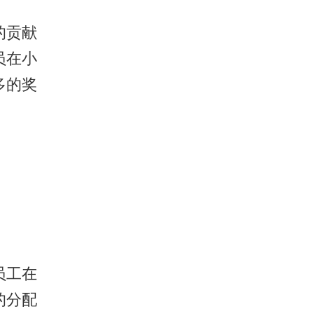
的贡献
员在小
多的奖
员工在
的分配