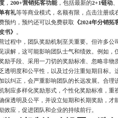
度
，
200+营销拓客功能
，包括最新的
2+1链动
单有礼
等等商业模式，名额有限，点击注册或
费预约，预约还可以免费获取
《2024年分销拓
皮书》
。
营过程中，团队奖励机制至关重要。但许多公
见误解，这可能影响团队士气和绩效。例如，
奖励手段、采用一刀切的奖励标准、忽略非物
乏透明度和公平性，以及过分注重短期目标。
加以纠正，会严重影响团队的长远发展。合理
机制应多样化奖励形式，个性化奖励标准，重
确保透明及公平，并设立短期和长期奖励，才
励效应，促进团队和企业的持续前行。