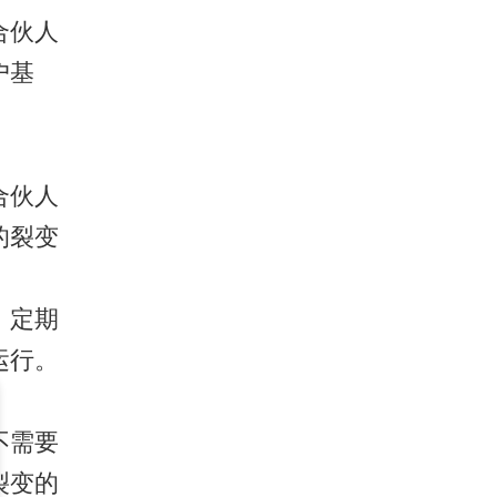
合伙人
户基
合伙人
的裂变
，定期
运行。
不需要
裂变的