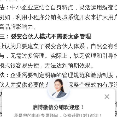
法：
中小企业应结合自身特点，灵活运用裂变
例如，利用小程序分销商城系统开发来扩大用
高品牌影响力。
误解三：裂变合伙人模式不需要太多管理
业认为只要建立了裂变合伙人体系，自然会有
与，无需过多管理。实际上，缺乏管理和引导
模式很容易失控，无法达到预期效果。
法：
企业需要制定明确的管理规范和激励制度
伙人并提供必要的支持，确保整个模式的有序
误解四：裂变合伙人模式不需要技术支持
业认为裂变合伙人模式主要依赖于人际关系，
启博微信分销欢迎您！
技术支持。事实上，专业的技术支持对于实现
我是您的电商专属顾问，免费获取1对1咨询！