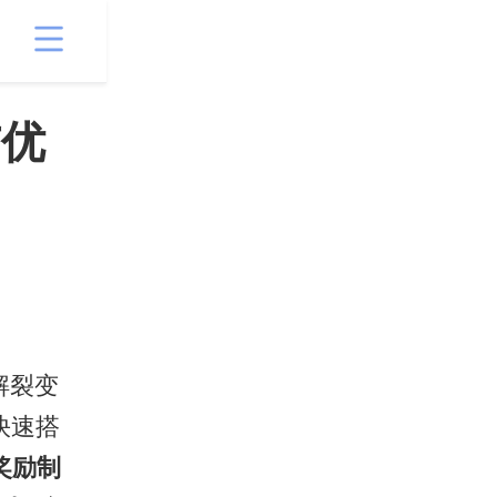
与优
解裂变
快速搭
销奖励制