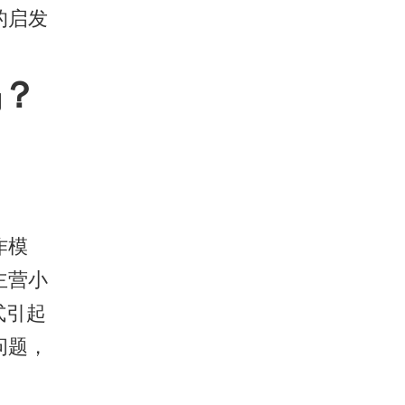
的启发
吗？
作模
主营小
式引起
问题，