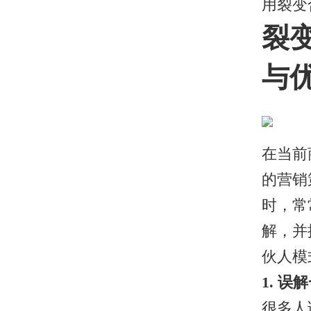
用裂变
裂
与
在当前
的营销
时，常
解，并
伙人模
1. 
很多人