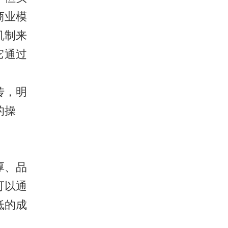
商业模
机制来
它通过
传，明
的操
厚、品
可以通
低的成