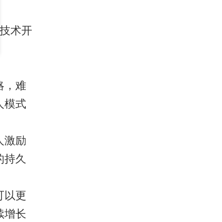
序技术开
略，难
人模式
人激励
的持久
可以更
续增长