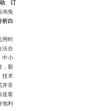
链动
、
订
咨询免
分析白
运用时
合法合
，中小
者，裂
，技术
式并非
输送客
好地利